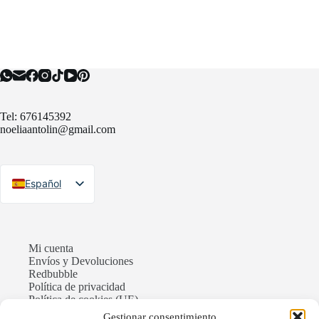
Tel: 676145392
noeliaantolin@gmail.com
Español
Español
English
Mi cuenta
Envíos y Devoluciones
Redbubble
Política de privacidad
Política de cookies (UE)
Términos y Condiciones
Gestionar consentimiento